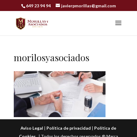
649 23 94 94
javierpmorillas@gmail.com
morilosyasociados
Aviso Legal
|
Política de privacidad
|
Política de
Cookies
| Todos los derechos reservados ® Marca